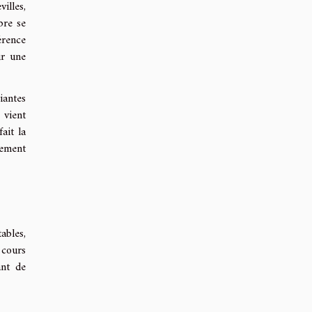
illes,
bre se
érence
ur une
iantes
 vient
ait la
lement
ables,
 cours
ant de