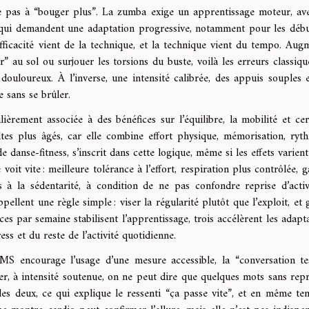
ite pas à “bouger plus”. La zumba exige un apprentissage moteur, av
t qui demandent une adaptation progressive, notamment pour les débu
’efficacité vient de la technique, et la technique vient du tempo. Aug
r” au sol ou surjouer les torsions du buste, voilà les erreurs classiqu
ouloureux. À l’inverse, une intensité calibrée, des appuis souples 
e sans se brûler.
ulièrement associée à des bénéfices sur l’équilibre, la mobilité et cer
ultes plus âgés, car elle combine effort physique, mémorisation, ryt
 danse-fitness, s’inscrit dans cette logique, même si les effets varient
 voit vite : meilleure tolérance à l’effort, respiration plus contrôlée, 
es à la sédentarité, à condition de ne pas confondre reprise d’activ
ellent une règle simple : viser la régularité plutôt que l’exploit, et 
s par semaine stabilisent l’apprentissage, trois accélèrent les adapta
ess et du reste de l’activité quotidienne.
OMS encourage l’usage d’une mesure accessible, la “conversation tes
er, à intensité soutenue, on ne peut dire que quelques mots sans rep
les deux, ce qui explique le ressenti “ça passe vite”, et en même te