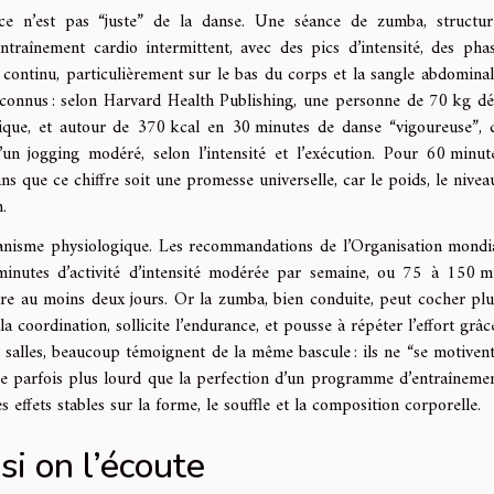
ce n’est pas “juste” de la danse. Une séance de zumba, structu
raînement cardio intermittent, avec des pics d’intensité, des pha
continu, particulièrement sur le bas du corps et la sangle abdominal
t connus : selon Harvard Health Publishing, une personne de 70 kg d
que, et autour de 370 kcal en 30 minutes de danse “vigoureuse”, 
n jogging modéré, selon l’intensité et l’exécution. Pour 60 minut
 que ce chiffre soit une promesse universelle, car le poids, le niveau
.
écanisme physiologique. Les recommandations de l’Organisation mondi
minutes d’activité d’intensité modérée par semaine, ou 75 à 150 m
ire au moins deux jours. Or la zumba, bien conduite, peut cocher plu
la coordination, sollicite l’endurance, et pousse à répéter l’effort grâ
s salles, beaucoup témoignent de la même bascule : ils ne “se motivent
pèse parfois plus lourd que la perfection d’un programme d’entraînemen
 effets stables sur la forme, le souffle et la composition corporelle.
si on l’écoute