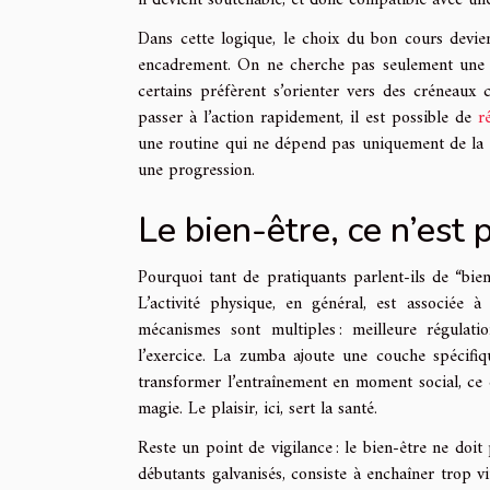
il devient soutenable, et donc compatible avec un
Dans cette logique, le choix du bon cours devient
encadrement. On ne cherche pas seulement une sal
certains préfèrent s’orienter vers des créneaux c
passer à l’action rapidement, il est possible de
r
une routine qui ne dépend pas uniquement de la m
une progression.
Le bien-être, ce n’est 
Pourquoi tant de pratiquants parlent-ils de “bien
L’activité physique, en général, est associée 
mécanismes sont multiples : meilleure régula
l’exercice. La zumba ajoute une couche spécifiq
transformer l’entraînement en moment social, ce qu
magie. Le plaisir, ici, sert la santé.
Reste un point de vigilance : le bien-être ne doit
débutants galvanisés, consiste à enchaîner trop vi