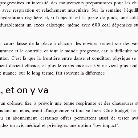
rogressives en intensité, des mouvements préparatoires pour les chev
, avec respiration et relâchement musculaire. Sur la semaine, l’équili
ydratation régulière et, si l’objectif est la perte de poids, une coh
s durablement un excès calorique, même avec 600 kcal dépensées s
 cours laisse de la place à chacun : les novices restent sur des var
urance et le contrôle, et tout le monde progresse, car la difficulté ne
tion. C’est là que la frontière entre danse et condition physique se f
ement devient efficace, et plus le corps encaisse. On ne vient plus seu
nuance, sur le long terme, fait souvent la différence.
 et on y va
un créneau fixe, à prévoir une tenue respirante et des chaussures st
dant un mois, avant d’augmenter si tout va bien. Côté budget, les
é ou en abonnement; certaines offres permettent aussi de tester av
ndez un avis médical et privilégiez une option “low impact”.