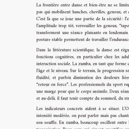
La frontière entre danse et bien-être ne se lim
pas qui mobilisent hanches, chevilles, genoux, e
C’est là que se joue une partie de la sécurité : l
l’amplitude trop tôt, verrouiller les genoux, “tape
transforment une séance plaisante en lendemain d
posture stable permettent de travailler l’enduranc
Dans la littérature scientifique, la danse est rég
fonctions cognitives, en particulier chez les ad
interaction sociale. La zumba, en tant que forme de
l’âge et le niveau. Sur le terrain, la progression se
fluidité, et parfois diminution des douleurs lié
“retour en force”. Les professionnels du sport rapp
une marge pour que le corps assimile. Deux séance
et au-delà, il faut tenir compte du sommeil, du str
Les indicateurs concrets aident à se situer. L’
intensité modérée, on peut parler mais pas chant
son souffle. En zumba, beaucoup oscillent entre 