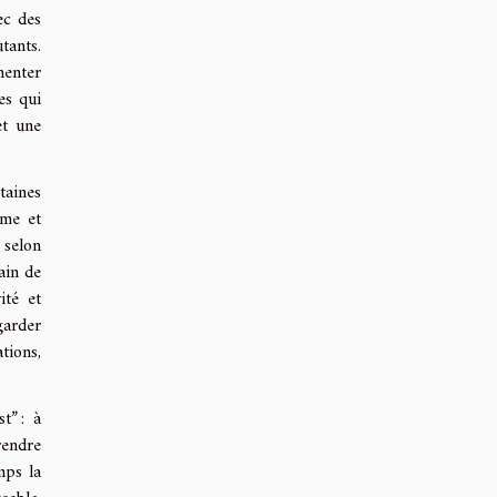
ec des
tants.
menter
es qui
et une
taines
hme et
 selon
gain de
ité et
garder
tions,
t” : à
rendre
mps la