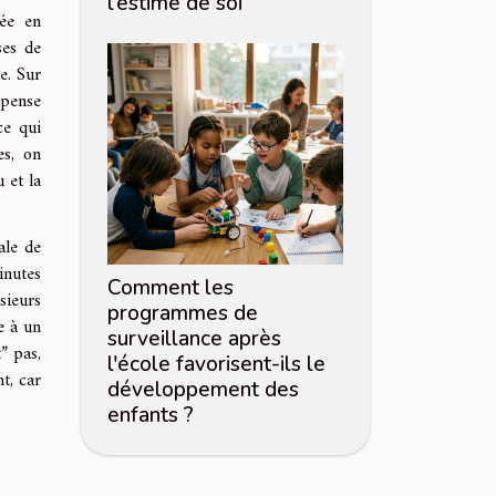
l’estime de soi
rée en
ses de
e. Sur
épense
ce qui
es, on
 et la
ale de
inutes
Comment les
sieurs
programmes de
ce à un
surveillance après
” pas,
l'école favorisent-ils le
t, car
développement des
enfants ?