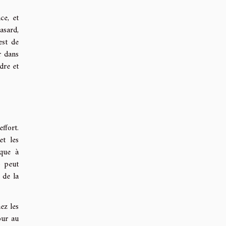
ce, et
asard,
est de
r dans
dre et
ffort.
et les
ique à
o peut
 de la
ez les
our au