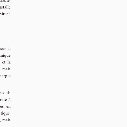
sable.
stalle
ituel,
sur la
amique
 et la
, mais
nergie
is ils
oute à
es, en
tique.
, mais