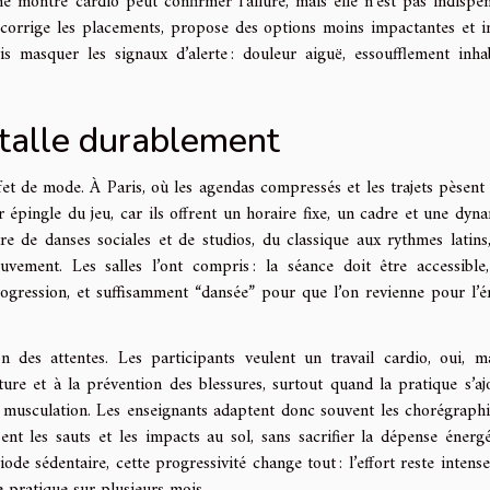
ne montre cardio peut confirmer l’allure, mais elle n’est pas indispen
 corrige les placements, propose des options moins impactantes et in
is masquer les signaux d’alerte : douleur aiguë, essoufflement inhab
stalle durablement
t de mode. À Paris, où les agendas compressés et les trajets pèsent 
ur épingle du jeu, car ils offrent un horaire fixe, un cadre et une dyn
e de danses sociales et de studios, du classique aux rythmes latins,
ement. Les salles l’ont compris : la séance doit être accessible
ogression, et suffisamment “dansée” pour que l’on revienne pour l’é
 des attentes. Les participants veulent un travail cardio, oui, ma
ure et à la prévention des blessures, surtout quand la pratique s’aj
a musculation. Les enseignants adaptent donc souvent les chorégraphi
nt les sauts et les impacts au sol, sans sacrifier la dépense énergé
de sédentaire, cette progressivité change tout : l’effort reste intense