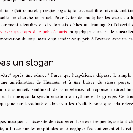
e pratique sur plusieurs mois.
 un enjeu concret, presque logistique : accessibilité, niveau, ambian
le, on cherche un rituel. Pour éviter de multiplier les essais au h
lairement identifiés et des formats dédiés au training. Si l’objectif 
éserver un cours de zumba à paris
en quelques clics, et de s’installe
otivation du jour, mais d’un rendez-vous pris à l’avance, avec un ca
pas un slogan
-être” après une séance ? Parce que l’expérience dépasse le simple e
à une amélioration de l’humeur et à une baisse du stress perçu, 
tion du sommeil, sentiment de compétence, et réponse neurochim
ue : la musique, la synchronisation au rythme et le groupe. Ce tri
i joue sur l’assiduité, et donc sur les résultats, sans que cela relève
 pas masquer la nécessité de récupérer. L’erreur fréquente, surtout ch
te, à forcer sur les amplitudes ou à négliger l’échauffement et le ret