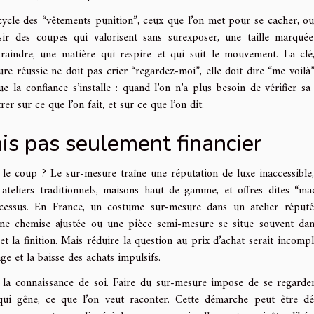
cycle des “vêtements punition”, ceux que l’on met pour se cacher, o
isir des coupes qui valorisent sans surexposer, une taille marqué
raindre, une matière qui respire et qui suit le mouvement. La clé,
re réussie ne doit pas crier “regardez-moi”, elle doit dire “me voilà”
ue la confiance s’installe : quand l’on n’a plus besoin de vérifier sa
er sur ce que l’on fait, et sur ce que l’on dit.
is pas seulement financier
 le coup ? Le sur-mesure traîne une réputation de luxe inaccessible,
ateliers traditionnels, maisons haut de gamme, et offres dites “ma
ocessus. En France, un costume sur-mesure dans un atelier réput
’une chemise ajustée ou une pièce semi-mesure se situe souvent da
et la finition. Mais réduire la question au prix d’achat serait incomple
age et la baisse des achats impulsifs.
ns la connaissance de soi. Faire du sur-mesure impose de se regarde
ui gêne, ce que l’on veut raconter. Cette démarche peut être dél