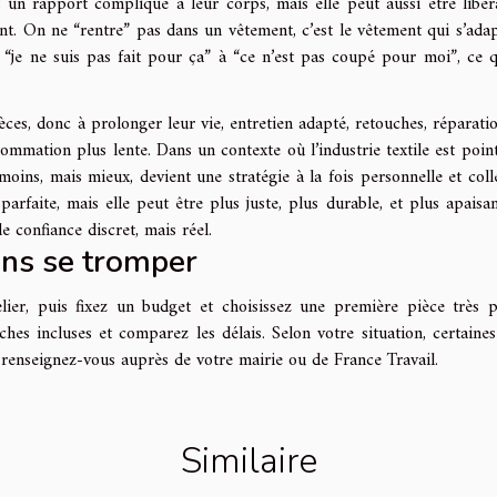
un rapport compliqué à leur corps, mais elle peut aussi être libéra
nt. On ne “rentre” pas dans un vêtement, c’est le vêtement qui s’adap
 “je ne suis pas fait pour ça” à “ce n’est pas coupé pour moi”, ce q
èces, donc à prolonger leur vie, entretien adapté, retouches, réparatio
sommation plus lente. Dans un contexte où l’industrie textile est poin
ins, mais mieux, devient une stratégie à la fois personnelle et colle
faite, mais elle peut être plus juste, plus durable, et plus apaisan
e confiance discret, mais réel.
ans se tromper
ier, puis fixez un budget et choisissez une première pièce très p
es incluses et comparez les délais. Selon votre situation, certaines
: renseignez-vous auprès de votre mairie ou de France Travail.
Similaire