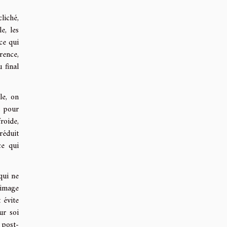
liché,
e, les
ce qui
rence,
 final
le, on
s pour
roide,
réduit
ce qui
qui ne
image
 évite
ur soi
 post-