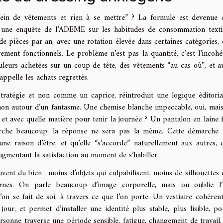
lein de vêtements et rien à se mettre” ? La formule est devenue c
lon une enquête de l’ADEME sur les habitudes de consommation textil
e pièces par an, avec une rotation élevée dans certaines catégories, 
ement fonctionnels. Le problème n’est pas la quantité, c’est l’incohé
leurs achetées sur un coup de tête, des vêtements “au cas où”, et au
appelle les achats regrettés.
ratégie et non comme un caprice, réintroduit une logique éditoria
t non autour d’un fantasme. Une chemise blanche impeccable, oui, mai
 et avec quelle matière pour tenir la journée ? Un pantalon en laine f
 marche beaucoup, la réponse ne sera pas la même. Cette démarche 
ne raison d’être, et qu’elle “s’accorde” naturellement aux autres, 
augmentant la satisfaction au moment de s’habiller.
uvent du bien : moins d’objets qui culpabilisent, moins de silhouettes 
rnes. On parle beaucoup d’image corporelle, mais on oublie l’
l’on se fait de soi, à travers ce que l’on porte. Un vestiaire cohérent
jour, et permet d’installer une identité plus stable, plus lisible, po
rsonne traverse une période sensible, fatigue, changement de travail,