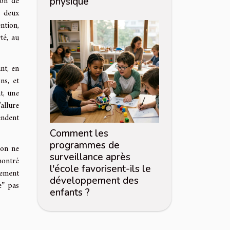
ion de
physique
r deux
ntion,
té, au
nt, en
ns, et
t, une
allure
endent
Comment les
programmes de
 on ne
surveillance après
montré
l'école favorisent-ils le
gement
développement des
e” pas
enfants ?