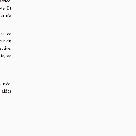
trice,
te. Et
ui n’a
ns, ce
tée du
ctive.
te, ce
ortée,
 aides