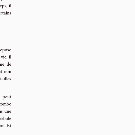
ps, il
rtains
repose
ie, il
ume de
et non
ailles
n peut
 tombe
ns une
erbale
on. Et