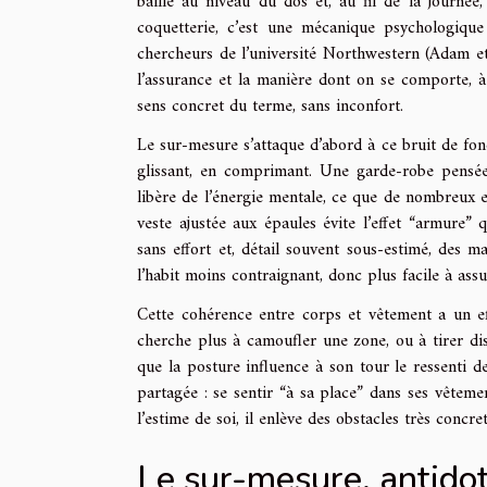
baille au niveau du dos et, au fil de la journée
coquetterie, c’est une mécanique psychologique
chercheurs de l’université Northwestern (Adam et
l’assurance et la manière dont on se comporte, à c
sens concret du terme, sans inconfort.
Le sur-mesure s’attaque d’abord à ce bruit de fond
glissant, en comprimant. Une garde-robe pensée
libère de l’énergie mentale, ce que de nombreux 
veste ajustée aux épaules évite l’effet “armure” 
sans effort et, détail souvent sous-estimé, des m
l’habit moins contraignant, donc plus facile à ass
Cette cohérence entre corps et vêtement a un e
cherche plus à camoufler une zone, ou à tirer di
que la posture influence à son tour le ressenti d
partagée : se sentir “à sa place” dans ses vêteme
l’estime de soi, il enlève des obstacles très concret
Le sur-mesure, antido