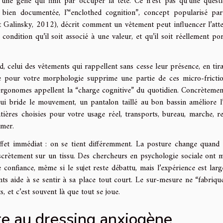
, une gêne qui finit par occuper la tête. Ce n’est pas qu’une quest
 bien documentée, l’“enclothed cognition”, concept popularisé pa
 Galinsky, 2012), décrit comment un vêtement peut influencer l’atte
ondition qu’il soit associé à une valeur, et qu’il soit réellement por
, celui des vêtements qui rappellent sans cesse leur présence, en tira
 pour votre morphologie supprime une partie de ces micro-frictio
ergonomes appellent la “charge cognitive” du quotidien. Concrètemen
qui bride le mouvement, un pantalon taillé au bon bassin améliore l’
atières choisies pour votre usage réel, transports, bureau, marche, r
umer.
ffet immédiat : on se tient différemment. La posture change quand
scrètement sur un tissu. Des chercheurs en psychologie sociale ont 
e confiance, même si le sujet reste débattu, mais l’expérience est lar
nts aide à se sentir à sa place tout court. Le sur-mesure ne “fabriqu
s, et c’est souvent là que tout se joue.
te au dressing anxiogène