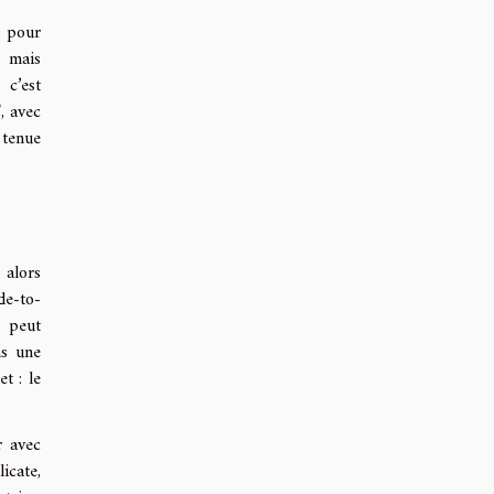
u pour
e mais
 c’est
, avec
 tenue
 alors
de-to-
é peut
ns une
t : le
r avec
icate,