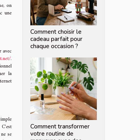
se, on
nc une
Comment choisir le
cadeau parfait pour
chaque occasion ?
r avec
t.net/
.
ionnel
uer la
ternet
simple
 C'est
Comment transformer
votre routine de
 ne se