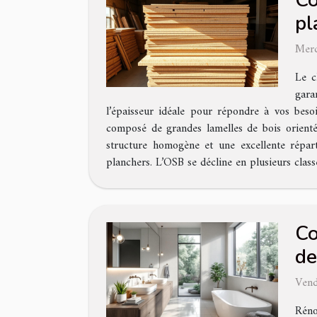
Co
pl
Merc
Le c
gara
l’épaisseur idéale pour répondre à vos bes
composé de grandes lamelles de bois orienté
structure homogène et une excellente réparti
planchers. L’OSB se décline en plusieurs cla
Co
de
Vend
Réno