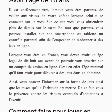
Avoir l'âge de 18 ans
Il est entièrement vrai, lorsque vous êtes parents, de
veiller aux visites de votre enfant lorsque celui-ci se
connecte sur le web. Sur ce site web, vous obtiendrez
plus de
détails
sur le sujet. En tant que parents, vous
pouvez installer sur son smartphone ou tablette un
contrôle parental afin de l'empêcher de s'adonner à des
jeux en ligne.
Lorsque vous êtes en France, vous devez avoir un âge
légal de dix-huit ans avant de pouvoir vous inscrire sur
un compte de casino en ligne. C'est en effet l’âge minimal
qu'il faut avoir pour débuter à des jeux dans ce domaine.
Ainsi, vous pouvez l'informer sur la forme de jeux ainsi
que les mises qu’il a l’habitude d’y mettre. De ce fait, vous
le prévenez contre les risques éventuels d’addictions à
l'avenir.
Comment faire pour jouer en