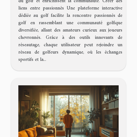
du golf et enrichissent la communauté. Créer des
liens entre passionnés Une plateforme interactive
dédiée au golf facilite la rencontre passionnés de
golf en rassemblant une communauté golfique
diversifiée, allant des amateurs curieux aux joueurs
chevronnés. Grâce à des outils innovants de
réseautage, chaque utilisateur peut rejoindre un
réseau de golfeurs dynamique, où les échanges
sportifs et la...