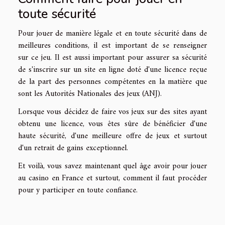
toute sécurité
Pour jouer de manière légale et en toute sécurité dans de
meilleures conditions, il est important de se renseigner
sur ce jeu. Il est aussi important pour assurer sa sécurité
de s'inscrire sur un site en ligne doté d'une licence reçue
de la part des personnes compétentes en la matière que
sont les Autorités Nationales des jeux (ANJ).
Lorsque vous décidez de faire vos jeux sur des sites ayant
obtenu une licence, vous êtes sûre de bénéficier d'une
haute sécurité, d'une meilleure offre de jeux et surtout
d'un retrait de gains exceptionnel.
Et voilà, vous savez maintenant quel âge avoir pour jouer
au casino en France et surtout, comment il faut procéder
pour y participer en toute confiance.