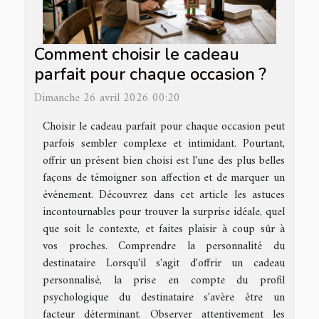
Comment choisir le cadeau
parfait pour chaque occasion ?
Dimanche 26 avril 2026 00:20
Choisir le cadeau parfait pour chaque occasion peut
parfois sembler complexe et intimidant. Pourtant,
offrir un présent bien choisi est l'une des plus belles
façons de témoigner son affection et de marquer un
événement. Découvrez dans cet article les astuces
incontournables pour trouver la surprise idéale, quel
que soit le contexte, et faites plaisir à coup sûr à
vos proches. Comprendre la personnalité du
destinataire Lorsqu'il s'agit d'offrir un cadeau
personnalisé, la prise en compte du profil
psychologique du destinataire s'avère être un
facteur déterminant. Observer attentivement les