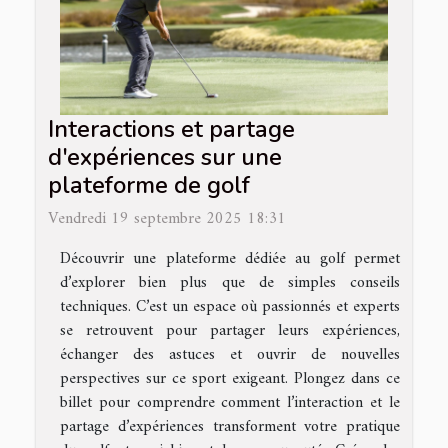
Interactions et partage
d'expériences sur une
plateforme de golf
Vendredi 19 septembre 2025 18:31
Découvrir une plateforme dédiée au golf permet
d’explorer bien plus que de simples conseils
techniques. C’est un espace où passionnés et experts
se retrouvent pour partager leurs expériences,
échanger des astuces et ouvrir de nouvelles
perspectives sur ce sport exigeant. Plongez dans ce
billet pour comprendre comment l’interaction et le
partage d’expériences transforment votre pratique