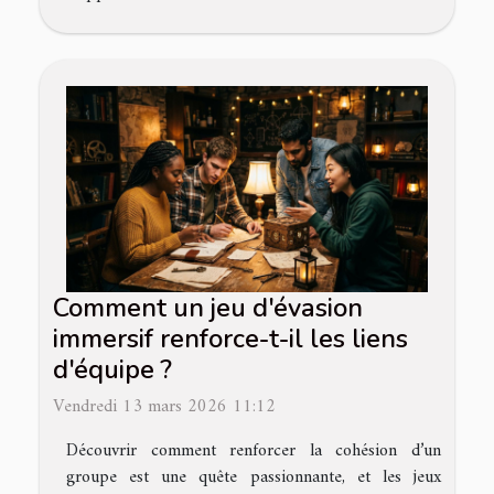
Comment un jeu d'évasion
immersif renforce-t-il les liens
d'équipe ?
Vendredi 13 mars 2026 11:12
Découvrir comment renforcer la cohésion d’un
groupe est une quête passionnante, et les jeux