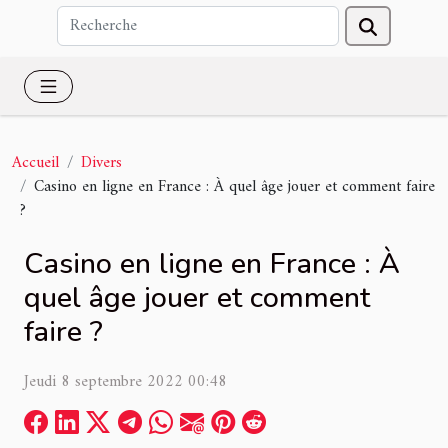
Accueil
Divers
Casino en ligne en France : À quel âge jouer et comment faire
?
Casino en ligne en France : À
quel âge jouer et comment
faire ?
Jeudi 8 septembre 2022 00:48