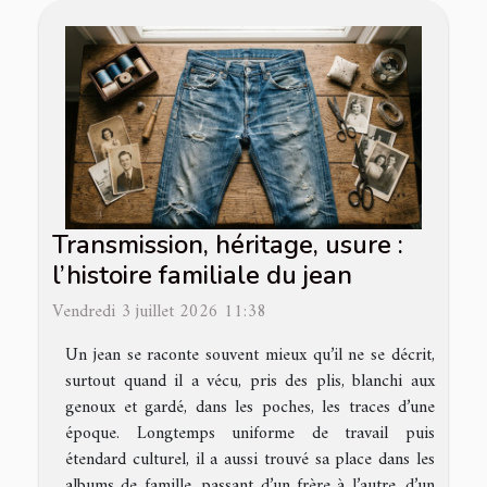
Transmission, héritage, usure :
l’histoire familiale du jean
Vendredi 3 juillet 2026 11:38
Un jean se raconte souvent mieux qu’il ne se décrit,
surtout quand il a vécu, pris des plis, blanchi aux
genoux et gardé, dans les poches, les traces d’une
époque. Longtemps uniforme de travail puis
étendard culturel, il a aussi trouvé sa place dans les
albums de famille, passant d’un frère à l’autre, d’un