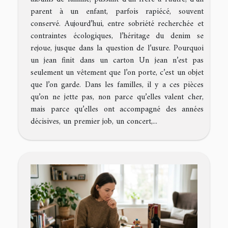
parent à un enfant, parfois rapiécé, souvent
conservé. Aujourd’hui, entre sobriété recherchée et
contraintes écologiques, l’héritage du denim se
rejoue, jusque dans la question de l’usure. Pourquoi
un jean finit dans un carton Un jean n’est pas
seulement un vêtement que l’on porte, c’est un objet
que l’on garde. Dans les familles, il y a ces pièces
qu’on ne jette pas, non parce qu’elles valent cher,
mais parce qu’elles ont accompagné des années
décisives, un premier job, un concert,...