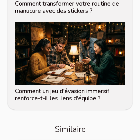
Comment transformer votre routine de
manucure avec des stickers ?
Comment un jeu d'évasion immersif
renforce-t-il les liens d'équipe ?
Similaire