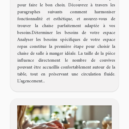
pour faire le bon choix. Découvrez à travers les
paragraphes suivants comment harmoniser
fonctionnalité et esthétique, et assurez-vous de
trouver la chaise parfaitement adaptée à vos
besoins.Déterminer les besoins de votre espace
Analyser les besoins spécifiques de votre espace
repas constitue la première étape pour choisir la
chaise de salle à manger idéale. La taille de la pièce
influence directement le nombre de convives
pouvant être accueillis confortablement autour de la
table, tout en préservant une circulation fluide.
L’agencement...