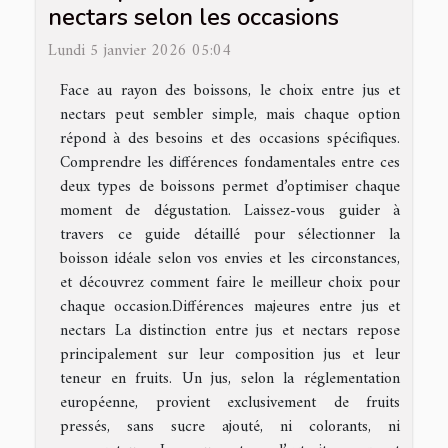
nectars selon les occasions
Lundi 5 janvier 2026 05:04
Face au rayon des boissons, le choix entre jus et
nectars peut sembler simple, mais chaque option
répond à des besoins et des occasions spécifiques.
Comprendre les différences fondamentales entre ces
deux types de boissons permet d’optimiser chaque
moment de dégustation. Laissez-vous guider à
travers ce guide détaillé pour sélectionner la
boisson idéale selon vos envies et les circonstances,
et découvrez comment faire le meilleur choix pour
chaque occasion.Différences majeures entre jus et
nectars La distinction entre jus et nectars repose
principalement sur leur composition jus et leur
teneur en fruits. Un jus, selon la réglementation
européenne, provient exclusivement de fruits
pressés, sans sucre ajouté, ni colorants, ni