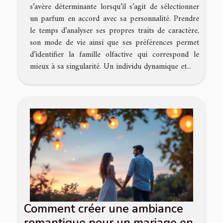
s’avère déterminante lorsqu’il s’agit de sélectionner
un parfum en accord avec sa personnalité. Prendre
le temps d’analyser ses propres traits de caractère,
son mode de vie ainsi que ses préférences permet
d’identifier la famille olfactive qui correspond le
mieux à sa singularité. Un individu dynamique et...
Comment créer une ambiance
romantique pour un mariage en