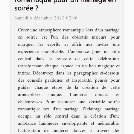
soirée ?
Samedi 6 décembre 2025 02:06
Créer une atmosphère romantique lors d’un mariage
en soirée est l’un des objectifs majeurs pour
marquer les esprits et offrir aux invités une
expérience inoubliable. L’ambiance joue un rôle
central dans la réussite de cette célébration,
transformant chaque espace en un lieu magique et
intime. Découvrez dans les paragraphes ci-dessous
des conseils pratiques et inspirants, pensés pour
guider chaque étape de la création de cette
atmosphère unique. Lumières douces et
chaleureuses Pour instaurer une véritable soirée
romantique lors d’un mariage, l’éclairage mariage
occupe un rôle central dans la création d’une
ambiance lumineuse enveloppante et mémorable.
L’utilisation de lumières douces, à travers des