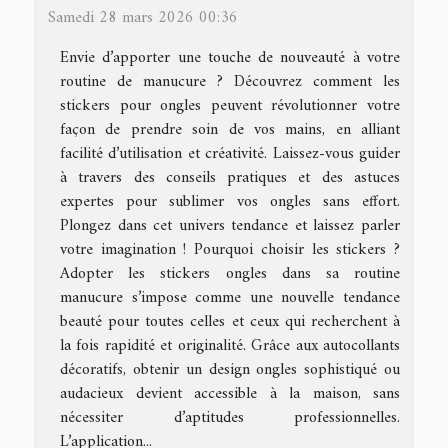
Samedi 28 mars 2026 00:36
Envie d’apporter une touche de nouveauté à votre
routine de manucure ? Découvrez comment les
stickers pour ongles peuvent révolutionner votre
façon de prendre soin de vos mains, en alliant
facilité d’utilisation et créativité. Laissez-vous guider
à travers des conseils pratiques et des astuces
expertes pour sublimer vos ongles sans effort.
Plongez dans cet univers tendance et laissez parler
votre imagination ! Pourquoi choisir les stickers ?
Adopter les stickers ongles dans sa routine
manucure s’impose comme une nouvelle tendance
beauté pour toutes celles et ceux qui recherchent à
la fois rapidité et originalité. Grâce aux autocollants
décoratifs, obtenir un design ongles sophistiqué ou
audacieux devient accessible à la maison, sans
nécessiter d’aptitudes professionnelles.
L’application...