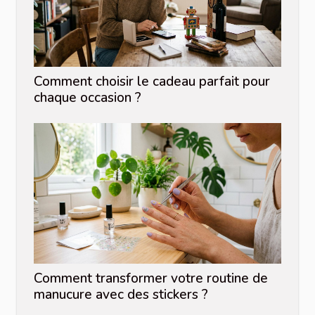
Comment choisir le cadeau parfait pour
chaque occasion ?
Comment transformer votre routine de
manucure avec des stickers ?