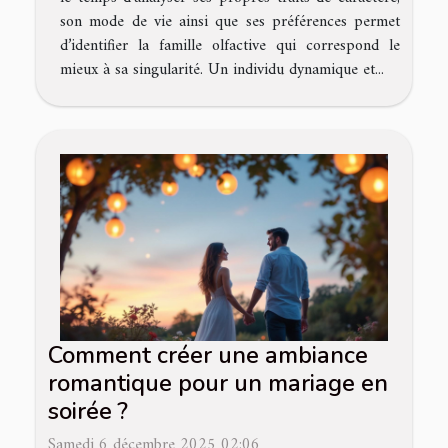
son mode de vie ainsi que ses préférences permet
d’identifier la famille olfactive qui correspond le
mieux à sa singularité. Un individu dynamique et...
Comment créer une ambiance
romantique pour un mariage en
soirée ?
Samedi 6 décembre 2025 02:06