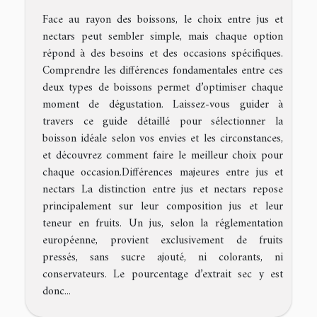
Face au rayon des boissons, le choix entre jus et
nectars peut sembler simple, mais chaque option
répond à des besoins et des occasions spécifiques.
Comprendre les différences fondamentales entre ces
deux types de boissons permet d’optimiser chaque
moment de dégustation. Laissez-vous guider à
travers ce guide détaillé pour sélectionner la
boisson idéale selon vos envies et les circonstances,
et découvrez comment faire le meilleur choix pour
chaque occasion.Différences majeures entre jus et
nectars La distinction entre jus et nectars repose
principalement sur leur composition jus et leur
teneur en fruits. Un jus, selon la réglementation
européenne, provient exclusivement de fruits
pressés, sans sucre ajouté, ni colorants, ni
conservateurs. Le pourcentage d’extrait sec y est
donc...