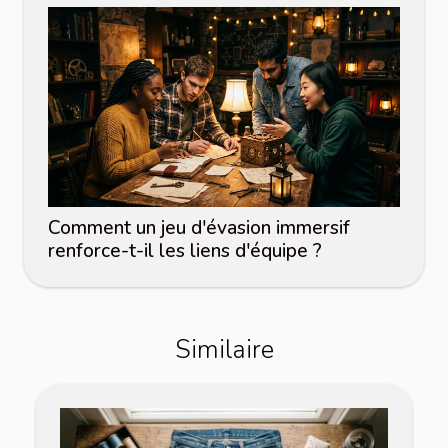
Comment un jeu d'évasion immersif
renforce-t-il les liens d'équipe ?
Similaire