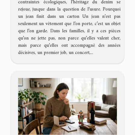
contraintes écologiques, l’héritage du denim se
rejoue, jusque dans la question de l’usure. Pourquoi
un jean finit dans un carton Un jean n’est pas
seulement un vêtement que l’on porte, c’est un objet
que l’on garde. Dans les familles, il y a ces pièces
qu’on ne jette pas, non parce qu’elles valent cher,
mais parce qu’elles ont accompagné des années
décisives, un premier job, un concert,...