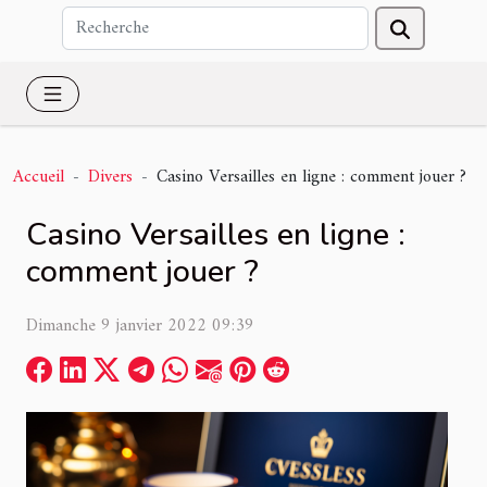
Accueil
Divers
Casino Versailles en ligne : comment jouer ?
Casino Versailles en ligne :
comment jouer ?
Dimanche 9 janvier 2022 09:39