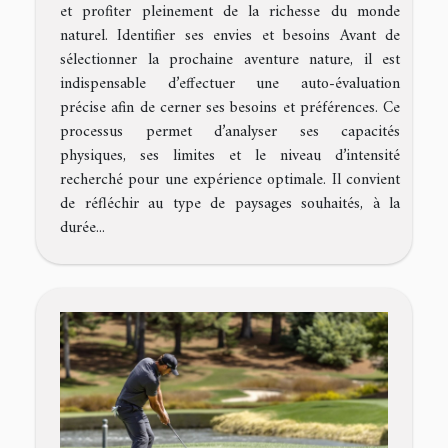
et profiter pleinement de la richesse du monde
naturel. Identifier ses envies et besoins Avant de
sélectionner la prochaine aventure nature, il est
indispensable d’effectuer une auto-évaluation
précise afin de cerner ses besoins et préférences. Ce
processus permet d’analyser ses capacités
physiques, ses limites et le niveau d’intensité
recherché pour une expérience optimale. Il convient
de réfléchir au type de paysages souhaités, à la
durée...