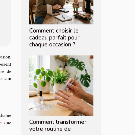
Comment choisir le
cadeau parfait pour
chaque occasion ?
ision.
posent
nre de
de son
chaîne
Comment transformer
et
que
votre routine de