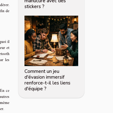
manucure avec des
dérer.
stickers ?
fin de
uoi il
eur et
etooth
ar les
Comment un jeu
d'évasion immersif
renforce-t-il les liens
d'équipe ?
 En ce
autres
n même
er.