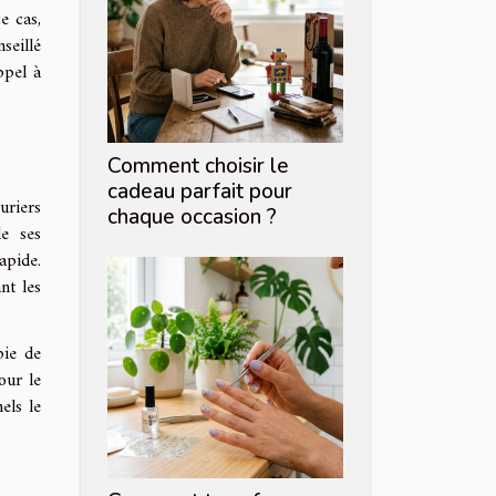
e cas,
seillé
ppel à
Comment choisir le
cadeau parfait pour
uriers
chaque occasion ?
e ses
apide.
nt les
pie de
our le
els le