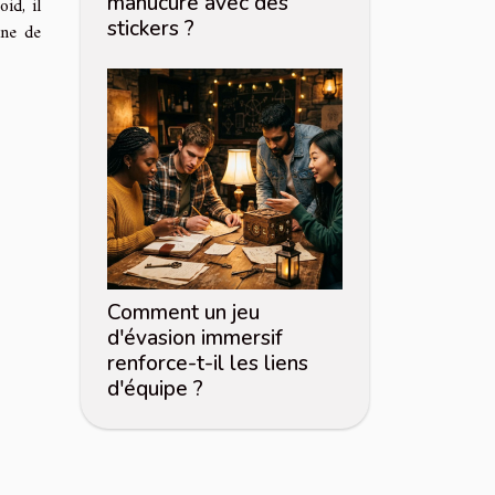
manucure avec des
oid, il
stickers ?
ine de
Comment un jeu
d'évasion immersif
renforce-t-il les liens
d'équipe ?