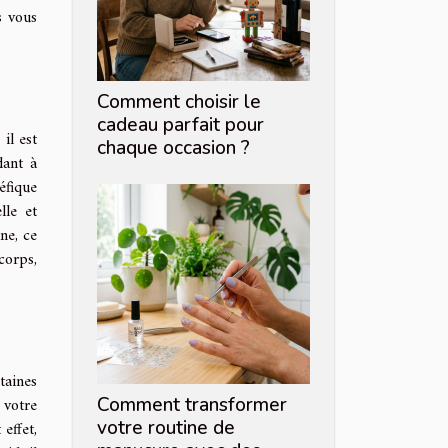
s vous
Comment choisir le
cadeau parfait pour
il est
chaque occasion ?
dant à
éfique
lle et
ne, ce
corps,
taines
 votre
Comment transformer
votre routine de
effet,