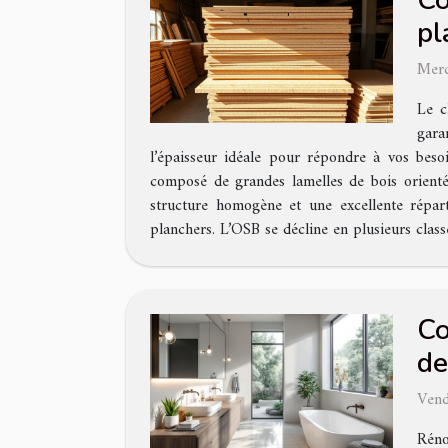
Co
pl
Merc
Le c
gara
l’épaisseur idéale pour répondre à vos bes
composé de grandes lamelles de bois orienté
structure homogène et une excellente réparti
planchers. L’OSB se décline en plusieurs cla
Co
de
Vend
Réno