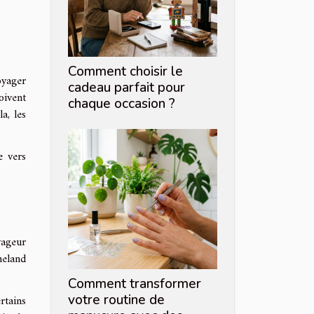
Comment choisir le
yager
cadeau parfait pour
oivent
chaque occasion ?
a, les
e vers
yageur
meland
Comment transformer
votre routine de
rtains