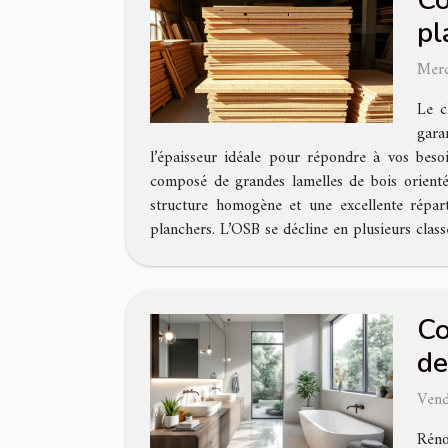
Co
pl
Merc
Le c
gara
l’épaisseur idéale pour répondre à vos bes
composé de grandes lamelles de bois orienté
structure homogène et une excellente réparti
planchers. L’OSB se décline en plusieurs cla
Co
de
Vend
Réno