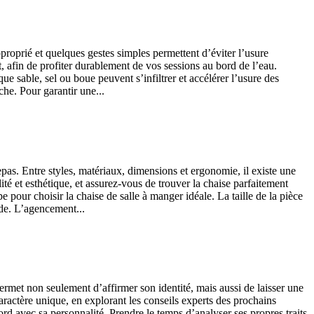
proprié et quelques gestes simples permettent d’éviter l’usure
, afin de profiter durablement de vos sessions au bord de l’eau.
 sable, sel ou boue peuvent s’infiltrer et accélérer l’usure des
che. Pour garantir une...
pas. Entre styles, matériaux, dimensions et ergonomie, il existe une
é et esthétique, et assurez-vous de trouver la chaise parfaitement
 pour choisir la chaise de salle à manger idéale. La taille de la pièce
ide. L’agencement...
ermet non seulement d’affirmer son identité, mais aussi de laisser une
ractère unique, en explorant les conseils experts des prochains
rd avec sa personnalité. Prendre le temps d’analyser ses propres traits