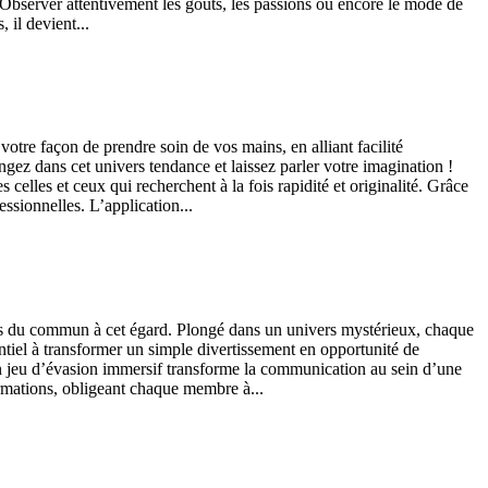
. Observer attentivement les goûts, les passions ou encore le mode de
 il devient...
re façon de prendre soin de vos mains, en alliant facilité
ongez dans cet univers tendance et laissez parler votre imagination !
elles et ceux qui recherchent à la fois rapidité et originalité. Grâce
ssionnelles. L’application...
ors du commun à cet égard. Plongé dans un univers mystérieux, chaque
tiel à transformer un simple divertissement en opportunité de
n jeu d’évasion immersif transforme la communication au sein d’une
ormations, obligeant chaque membre à...