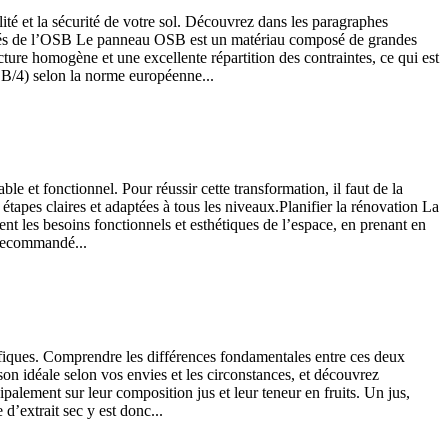
lité et la sécurité de votre sol. Découvrez dans les paragraphes
iétés de l’OSB Le panneau OSB est un matériau composé de grandes
ture homogène et une excellente répartition des contraintes, ce qui est
SB/4) selon la norme européenne...
le et fonctionnel. Pour réussir cette transformation, il faut de la
tapes claires et adaptées à tous les niveaux.Planifier la rénovation La
nt les besoins fonctionnels et esthétiques de l’espace, en prenant en
t recommandé...
ifiques. Comprendre les différences fondamentales entre ces deux
on idéale selon vos envies et les circonstances, et découvrez
palement sur leur composition jus et leur teneur en fruits. Un jus,
d’extrait sec y est donc...