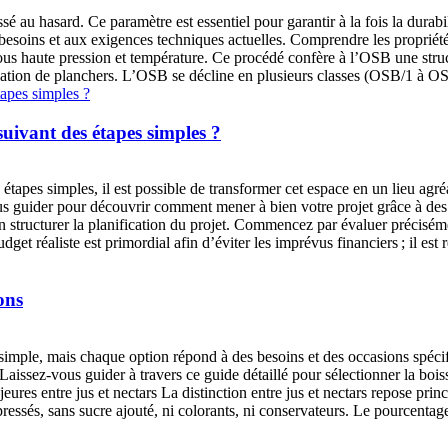
é au hasard. Ce paramètre est essentiel pour garantir à la fois la durabi
s besoins et aux exigences techniques actuelles. Comprendre les propr
ous haute pression et température. Ce procédé confère à l’OSB une struc
isation de planchers. L’OSB se décline en plusieurs classes (OSB/1 à O
uivant des étapes simples ?
apes simples, il est possible de transformer cet espace en un lieu agréab
us guider pour découvrir comment mener à bien votre projet grâce à des é
en structurer la planification du projet. Commencez par évaluer préciséme
get réaliste est primordial afin d’éviter les imprévus financiers ; il es
ons
r simple, mais chaque option répond à des besoins et des occasions spéc
ssez-vous guider à travers ce guide détaillé pour sélectionner la boiss
es entre jus et nectars La distinction entre jus et nectars repose princi
essés, sans sucre ajouté, ni colorants, ni conservateurs. Le pourcentage 