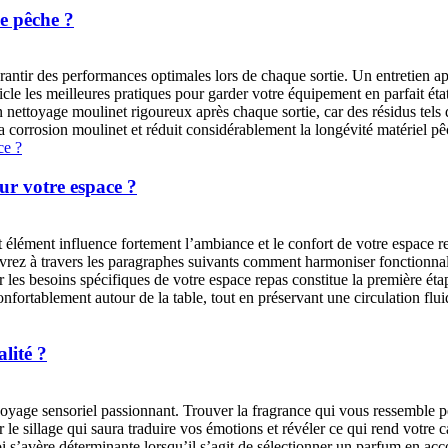
e pêche ?
arantir des performances optimales lors de chaque sortie. Un entretien ap
cle les meilleures pratiques pour garder votre équipement en parfait état
ttoyage moulinet rigoureux après chaque sortie, car des résidus tels que
a corrosion moulinet et réduit considérablement la longévité matériel pê
ur votre espace ?
 élément influence fortement l’ambiance et le confort de votre espace re
vrez à travers les paragraphes suivants comment harmoniser fonctionnalit
es besoins spécifiques de votre espace repas constitue la première étape
nfortablement autour de la table, tout en préservant une circulation flu
lité ?
voyage sensoriel passionnant. Trouver la fragrance qui vous ressemble p
sillage qui saura traduire vos émotions et révéler ce qui rend votre ca
 s’avère déterminante lorsqu’il s’agit de sélectionner un parfum en acco