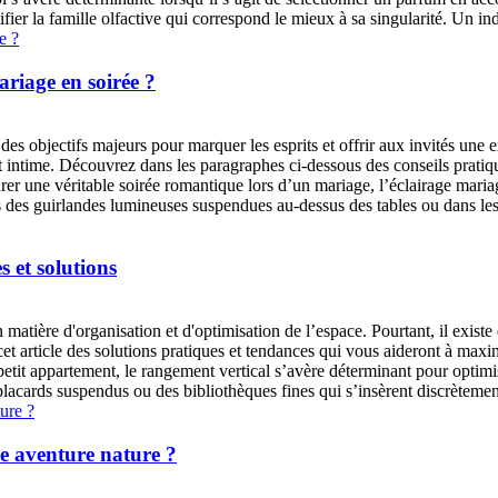
fier la famille olfactive qui correspond le mieux à sa singularité. Un in
iage en soirée ?
es objectifs majeurs pour marquer les esprits et offrir aux invités une e
 intime. Découvrez dans les paragraphes ci-dessous des conseils pratiqu
er une véritable soirée romantique lors d’un mariage, l’éclairage mari
 des guirlandes lumineuses suspendues au-dessus des tables ou dans les a
 et solutions
matière d'organisation et d'optimisation de l’espace. Pourtant, il exist
et article des solutions pratiques et tendances qui vous aideront à maxi
it appartement, le rangement vertical s’avère déterminant pour optimiser
placards suspendus ou des bibliothèques fines qui s’insèrent discrètement
ne aventure nature ?