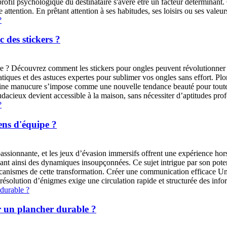
 profil psychologique du destinataire s'avère être un facteur déterminant
attention. En prêtant attention à ses habitudes, ses loisirs ou ses valeurs,
des stickers ?
 ? Découvrez comment les stickers pour ongles peuvent révolutionner vot
pratiques et des astuces expertes pour sublimer vos ongles sans effort. Pl
utine manucure s’impose comme une nouvelle tendance beauté pour toutes c
dacieux devient accessible à la maison, sans nécessiter d’aptitudes profe
ens d'équipe ?
assionnante, et les jeux d’évasion immersifs offrent une expérience h
ant ainsi des dynamiques insoupçonnées. Ce sujet intrigue par son poten
écanismes de cette transformation. Créer une communication efficace U
 résolution d’énigmes exige une circulation rapide et structurée des inf
r un plancher durable ?