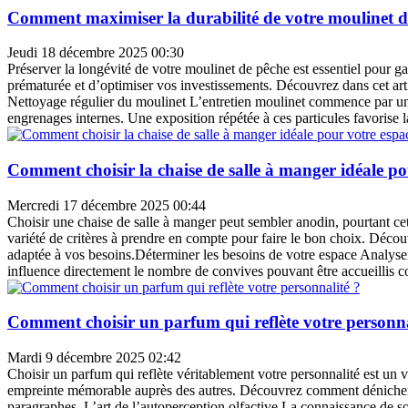
Comment maximiser la durabilité de votre moulinet d
Jeudi 18 décembre 2025 00:30
Préserver la longévité de votre moulinet de pêche est essentiel pour g
prématurée et d’optimiser vos investissements. Découvrez dans cet arti
Nettoyage régulier du moulinet L’entretien moulinet commence par un ne
engrenages internes. Une exposition répétée à ces particules favorise l
Comment choisir la chaise de salle à manger idéale po
Mercredi 17 décembre 2025 00:44
Choisir une chaise de salle à manger peut sembler anodin, pourtant cet
variété de critères à prendre en compte pour faire le bon choix. Décou
adaptée à vos besoins.Déterminer les besoins de votre espace Analyser l
influence directement le nombre de convives pouvant être accueillis co
Comment choisir un parfum qui reflète votre personna
Mardi 9 décembre 2025 02:42
Choisir un parfum qui reflète véritablement votre personnalité est un 
empreinte mémorable auprès des autres. Découvrez comment dénicher le 
paragraphes. L’art de l’autoperception olfactive La connaissance de soi