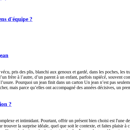
ens d'équipe ?
jean
a vécu, pris des plis, blanchi aux genoux et gardé, dans les poches, les
 d’un frère à l’autre, d’un parent à un enfant, parfois rapiécé, souvent c
 l’usure. Pourquoi un jean finit dans un carton Un jean n’est pas seulem
nt cher, mais parce qu’elles ont accompagné des années décisives, un prem
ion ?
mplexe et intimidant. Pourtant, offrir un présent bien choisi est l'une d
trouver la surprise idéale, quel que soit le contexte, et faites plaisir 