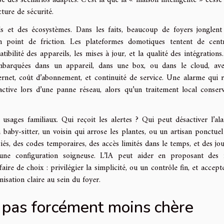
e des scénarios adaptés. C’est là que la « maison intelligente » cesse 
ure de sécurité.
s et des écosystèmes. Dans les faits, beaucoup de foyers jonglent
un point de friction. Les plateformes domotiques tentent de centr
ibilité des appareils, les mises à jour, et la qualité des intégrations
embarquées dans un appareil, dans une box, ou dans le cloud, av
ternet, coût d’abonnement, et continuité de service. Une alarme qui 
ctive lors d’une panne réseau, alors qu’un traitement local conser
 usages familiaux. Qui reçoit les alertes ? Qui peut désactiver l’al
aby-sitter, un voisin qui arrose les plantes, ou un artisan ponctuel
és, des codes temporaires, des accès limités dans le temps, et des jo
une configuration soigneuse. L’IA peut aider en proposant des 
ffaire de choix : privilégier la simplicité, ou un contrôle fin, et accep
nisation claire au sein du foyer.
, pas forcément moins chère