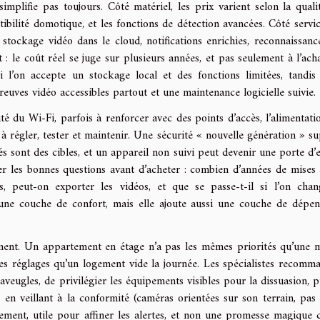
simplifie pas toujours. Côté matériel, les prix varient selon la quali
ibilité domotique, et les fonctions de détection avancées. Côté servic
tockage vidéo dans le cloud, notifications enrichies, reconnaissanc
t : le coût réel se juge sur plusieurs années, et pas seulement à l’ach
 l’on accepte un stockage local et des fonctions limitées, tandis
euves vidéo accessibles partout et une maintenance logicielle suivie.
lité du Wi-Fi, parfois à renforcer avec des points d’accès, l’alimentati
 à régler, tester et maintenir. Une sécurité « nouvelle génération » s
és sont des cibles, et un appareil non suivi peut devenir une porte d’e
er les bonnes questions avant d’acheter : combien d’années de mises 
s, peut-on exporter les vidéos, et que se passe-t-il si l’on cha
une couche de confort, mais elle ajoute aussi une couche de dépe
gement. Un appartement en étage n’a pas les mêmes priorités qu’une 
es réglages qu’un logement vide la journée. Les spécialistes recomm
s aveugles, de privilégier les équipements visibles pour la dissuasion, p
en veillant à la conformité (caméras orientées sur son terrain, pas 
stement, utile pour affiner les alertes, et non une promesse magique 