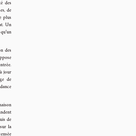
té des
es, de
e plus
at. Un
 qu’un
on des
uppose
ntrée.
à jour
nge de
ndance
maison
andent
uis de
sur la
censée