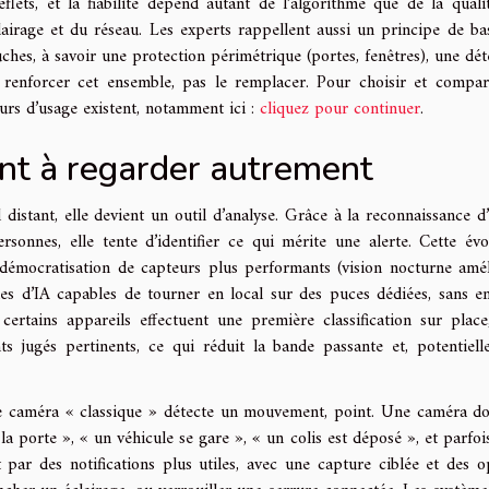
lets, et la fiabilité dépend autant de l’algorithme que de la quali
airage et du réseau. Les experts rappellent aussi un principe de bas
ches, à savoir une protection périmétrique (portes, fenêtres), une dét
oit renforcer cet ensemble, pas le remplacer. Pour choisir et compar
urs d’usage existent, notamment ici :
cliquez pour continuer
.
nt à regarder autrement
istant, elle devient un outil d’analyse. Grâce à la reconnaissance d’
rsonnes, elle tente d’identifier ce qui mérite une alerte. Cette évo
 démocratisation de capteurs plus performants (vision nocturne amél
les d’IA capables de tourner en local sur des puces dédiées, sans e
ertains appareils effectuent une première classification sur place
s jugés pertinents, ce qui réduit la bande passante et, potentiell
Une caméra « classique » détecte un mouvement, point. Une caméra d
la porte », « un véhicule se gare », « un colis est déposé », et parfoi
it par des notifications plus utiles, avec une capture ciblée et des o