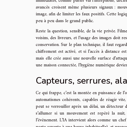
immédiates, comme parler via l’interphone, déclen
avancés croisent même plusieurs signaux : mouve
image, afin de limiter les faux positifs. Cette logi
peu à peu dans le grand public.
Reste la question, sensible, de la vie privée. Fi
voisins, des livreurs, et l’usage des images doit r
conservation. Sur le plan technique, il faut regar
chiffrement est activé, et si l’accès à distance e
mais elle crée aussi une nouvelle surface d’attaq
une maison connectée, l’hygiène numérique devien
Capteurs, serrures, al
Ce qui frappe, c’est la montée en puissance de l’
automatismes cohérents, capables de réagir vit
peut se verrouiller après un délai, un détecteur 
s’allumer si un mouvement est repéré la nuit,
l’événement. L’IA intervient alors comme un chef 