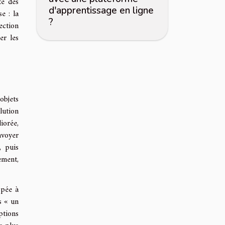
té des
d'apprentissage en ligne
e : la
?
ection
er les
objets
lution
iorée,
nvoyer
, puis
ement,
opée à
s « un
ptions